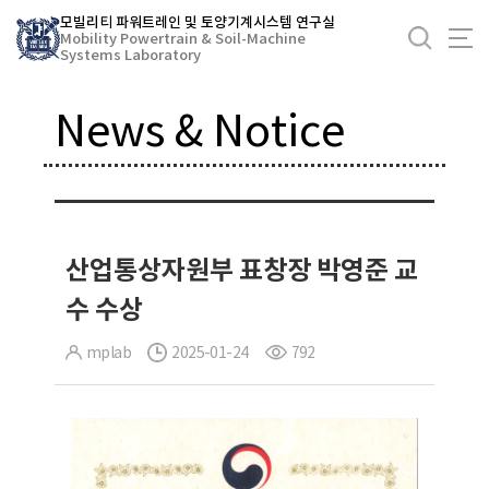
바
모빌리티 파워트레인 및 토양기계시스템 연구실
로
Mobility Powertrain & Soil-Machine
Systems Laboratory
가
기
News & Notice
메
뉴
산업통상자원부 표창장 박영준 교
수 수상
mplab
2025-01-24
792